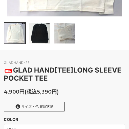
GLADHAND-25
GLAD HAND[TEE]LONG SLEEVE
POCKET TEE
4,900円(税込5,390円)
サイズ・色 在庫状況
COLOR
BLACK
SOLD OUT