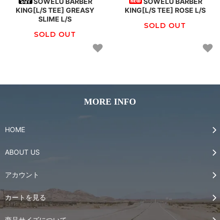
SOWELU BARBER
SOWELU BARBER
KING[L/S TEE] GREASY
KING[L/S TEE] ROSE L/S
SLIME L/S
SOLD OUT
SOLD OUT
MORE INFO
HOME
ABOUT US
アカウント
カートを見る
商品サイズについて