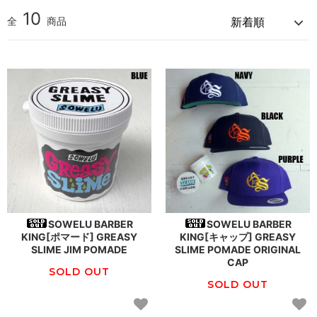
10
全
商品
SOWELU BARBER
SOWELU BARBER
KING[ポマード] GREASY
KING[キャップ] GREASY
SLIME JIM POMADE
SLIME POMADE ORIGINAL
CAP
SOLD OUT
SOLD OUT