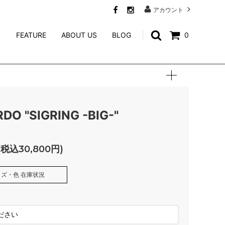
アカウント
FEATURE
ABOUT US
BLOG
0
SWEAT
CALEE ACCESSORY
WEIRDO JEWELRY
NORTH NO NAME
DO "SIGRING -BIG-"
niina
(税込30,800円)
GENERAL ADMISSION
Mr.FATMAN
ズ・色 在庫状況
TACORIDE
SILVER925
SOLD OUT