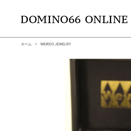
TOPS
DOMINO66
T-SHIR
RADIAL
ホーム
WEIRDO JEWELRY
SHIRTS
GANGSTERVILLE
PANTS
GANGS
BY GLAD HAND
GLADH
SOFT MACHINE
CUTRA
DYE
HWZNB
MAD MOUSE COMIC
SURF S
SOWELU BARBER KING
ANACH
OTHER
SALE