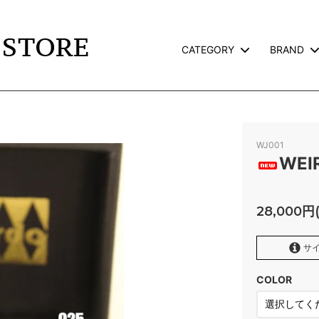
CATEGORY
BRAND
TS
L
JACKET
CALEE
TERVILLE×GALCIA
GOODS
WEIRDO
WJ001
AND PACK-T
GLAD HAND GOODS
WEIR
TE
SNOID
28,000円
ROSS
RWCHE
KATE CAMP
FAFROCKY
サイ
RONORM
OLD CROW
COLOR