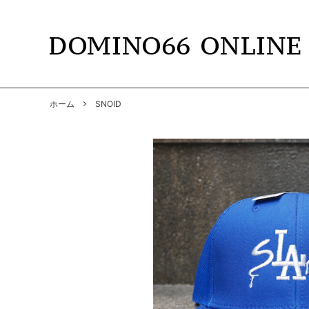
TOPS
DOMINO66
T-SHIR
RADIAL
ホーム
SNOID
SHIRTS
GANGSTERVILLE
PANTS
GANGS
BY GLAD HAND
GLADH
SOFT MACHINE
CUTRA
DYE
HWZNB
MAD MOUSE COMIC
SURF S
SOWELU BARBER KING
ANACH
OTHER
SALE