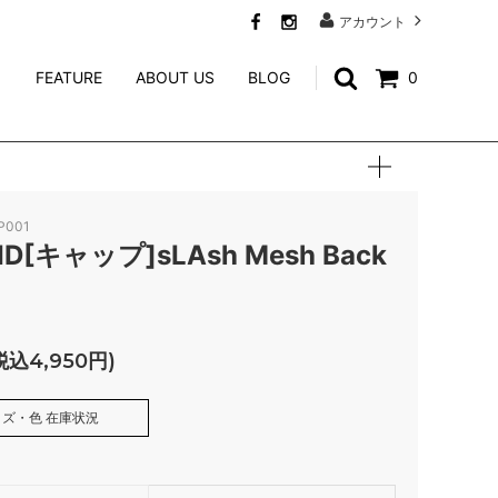
アカウント
FEATURE
ABOUT US
BLOG
0
SWEAT
CALEE ACCESSORY
WEIRDO JEWELRY
P001
NORTH NO NAME
ID[キャップ]sLAsh Mesh Back
niina
GENERAL ADMISSION
税込4,950円)
Mr.FATMAN
ズ・色 在庫状況
TACORIDE
BLUE