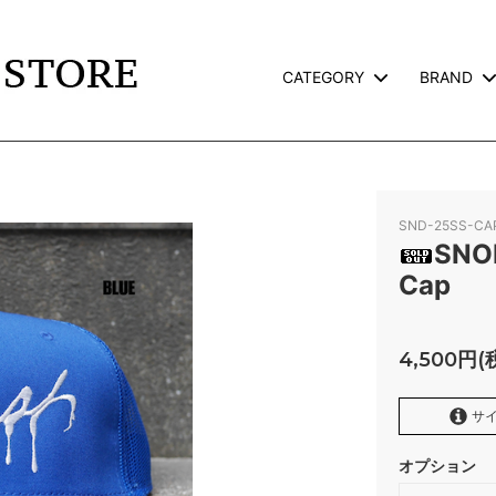
CATEGORY
BRAND
TS
L
JACKET
CALEE
TERVILLE×GALCIA
GOODS
WEIRDO
SND-25SS-CA
AND PACK-T
GLAD HAND GOODS
SNO
Cap
TE
SNOID
ROSS
RWCHE
4,500円(
KATE CAMP
FAFROCKY
サイ
RONORM
OLD CROW
オプション