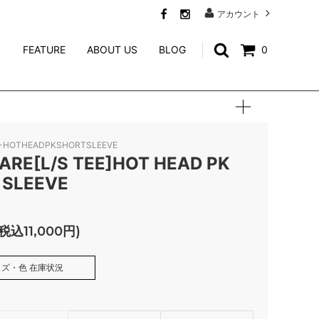
アカウント
FEATURE
ABOUT US
BLOG
0
SWEAT
CALEE ACCESSORY
WEIRDO JEWELRY
-HOTHEADPKSHORTSLEEVE
NORTH NO NAME
ARE[L/S TEE]HOT HEAD PK
 SLEEVE
niina
GENERAL ADMISSION
(税込11,000円)
Mr.FATMAN
ズ・色 在庫状況
TACORIDE
INK BLACK