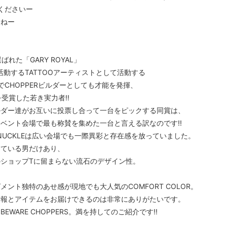
くださいー
すねー
ばれた「GARY ROYAL」
Oで活動するTATTOOアーティストとして活動する
屋号でCHOPPERビルダーとしても才能を発揮、
R」を受賞した若き実力者!!
ルダー達がお互いに投票し合って一台をピックする同賞は、
ベント会場で最も称賛を集めた一台と言える訳なのです!!
5 KNUCKLEは広い会場でも一際異彩と存在感を放っていました。
している男だけあり、
ショップTに留まらない流石のデザイン性。
ント独特のあせ感が現地でも大人気のCOMFORT COLOR。
情報とアイテムをお届けできるのは非常にありがたいです。
WARE CHOPPERS。満を持してのご紹介です!!