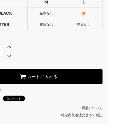
M
L
SOLD OUT
BUTTER
BLACK
在庫なし
SOLD OUT
TTER
在庫なし
在庫なし
INK BLACK
BUTTER
SOLD OUT
カートに入れる
り
返品について
特定商取引法に基づく表記