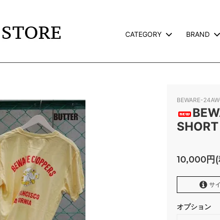
CATEGORY
BRAND
TS
L
JACKET
CALEE
TERVILLE×GALCIA
GOODS
WEIRDO
BEWARE-24AW
AND PACK-T
GLAD HAND GOODS
BEW
SHORT
TE
SNOID
ROSS
RWCHE
10,000円
KATE CAMP
FAFROCKY
サイ
RONORM
OLD CROW
オプション