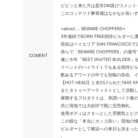
ビビッと来た方は是非DM及びコメント
このコッテリド豚骨感はなかなか良い
+about ... BEWARE CHOPPERS+
3年連続でBORN FREE招待ビルダーに選
現在はベイエリア SAN FRANCISC
傍らで「BEWARE CHOPPERS」の
COMENT
遂に今年「BEST INVITED BUILDE
イベントのハイライトでもある招待ビ
数あるアワードの中でも別格の存在、イ
【HOT HEAD】と名付けられた194
またタトゥーアーティストとして活動
展開するプロダクトは、所謂バイク屋の
共に現地では大好評で既に完売御礼。
使用ボディはクタっとした雰囲気とピグメ
この様な「本当にカッコ良い」現地の
ビルダーとして横浜への来日も決まったBE
.