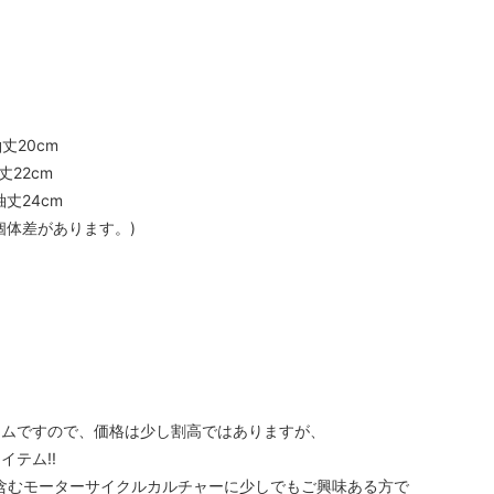
袖丈20cm
丈22cm
袖丈24cm
個体差があります。)
テムですので、価格は少し割高ではありますが、
テム!!
含むモーターサイクルカルチャーに少しでもご興味ある方で