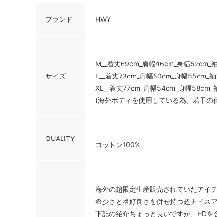
ブランド
HWY
M__着丈69cm_肩幅46cm_身幅52cm_
サイズ
L__着丈73cm_肩幅50cm_身幅55cm_袖
XL__着丈77cm_肩幅54cm_身幅58cm_
(海外ボディを使用している為、若干の
QUALITY
コットン100%
海外の超限定生産販売されていたアイ
希少さと格好良さを併せ持つ超ナイスアイ
下記の紹介ちょっと長いですが、HDを