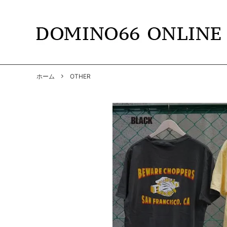
TOPS
DOMINO66
T-SHIR
RADIAL
ホーム
OTHER
SHIRTS
GANGSTERVILLE
PANTS
GANGS
BY GLAD HAND
GLADH
SOFT MACHINE
CUTRA
DYE
HWZNB
MAD MOUSE COMIC
SURF S
SOWELU BARBER KING
ANACH
OTHER
SALE