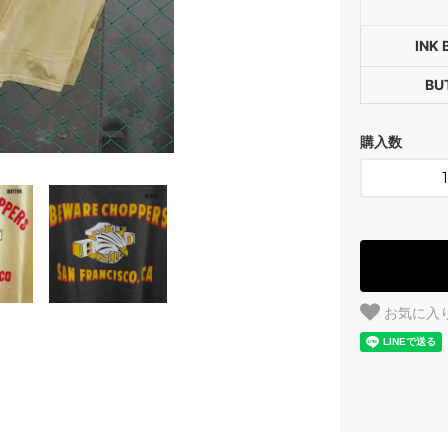
INK 
BU
購入数
お気に入