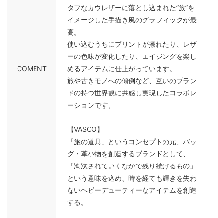
タフなカウレザーに落とし込まれた”旅”を
イメージした手描き風のグラフィックが最
高。
使い込むうちにプリントが擦れたり、レザ
ーの色味が変化したり、エイジングを楽し
COMENT
めるアイテムに仕上がっています。
旅や古きモノへの傾倒など、互いのブラン
ドの持つ世界観に共感し実現したコラボレ
ーションです。
【VASCO】
「旅の道具」というコンセプトの元、バッ
グ・革小物を創造するブランドとして、
「淘汰されていくなかで残り続けるもの」
という意味を込め、時を経ても輝きを失わ
ないヘビーデューティーなアイテムを創造
する。