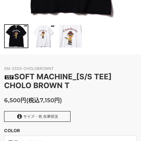
SM-23SS-CHOLOBROWNT
SOFT MACHINE_[S/S TEE]
CHOLO BROWN T
6,500円(税込7,150円)
サイズ・色 在庫状況
COLOR
WHITE
SOLD OUT