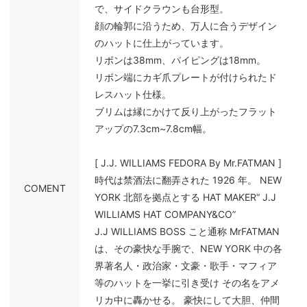
で、サイドクラウンも台形型。
顔の輪郭に沿うため、万人に合うデザイン
のハットに仕上がっています。
リボンは38mm、パイピングは18mm。
リボン端にカギ爪プレートが付けられたド
レスハット仕様。
ブリムは縁にかけて反り上がったフラット
アップの7.3cm~7.8cm幅。
[ J.J. WILLIAMS FEDORA By Mr.FATMAN ]
時代は禁酒法に翻弄された 1926 年。 NEW
COMENT
YORK 北部を拠点とする HAT MAKER“ J.J
WILLIAMS HAT COMPANY&CO”
J.J WILLIAMS BOSS こと通称 MrFATMAN
は、その豪快な手腕で、NEW YORK 中の各
界著名人・政治家・文豪・歌手・マフィア
等のハットを一挙に引き受け その名をアメ
リカ中に轟かせる。 豪快にして大胆、仲間