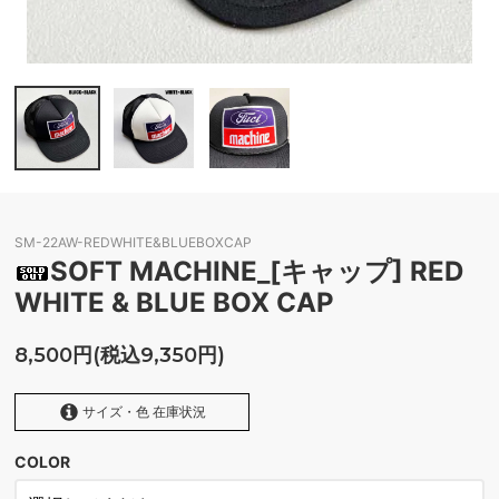
SM-22AW-REDWHITE&BLUEBOXCAP
SOFT MACHINE_[キャップ] RED
WHITE & BLUE BOX CAP
8,500円(税込9,350円)
サイズ・色 在庫状況
COLOR
WHITE×BLACK
SOLD OUT