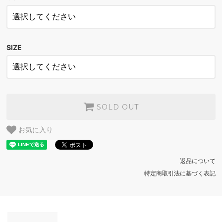
NAVY
SOLD OUT
FOREST GREEN
SOLD OUT
SIZE
NAVY
SOLD OUT
FOREST GREEN
SOLD OUT
NAVY
SOLD OUT
SOLD OUT
FOREST GREEN
お気に入り
SOLD OUT
NAVY
返品について
SOLD OUT
特定商取引法に基づく表記
FOREST GREEN
SOLD OUT