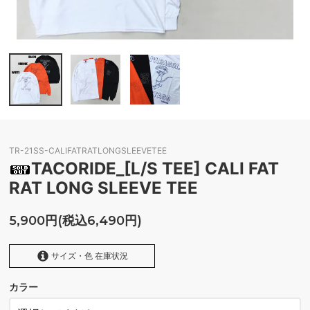
TR-21SS-CALIFATRATLONGSLEEVETEE
TACORIDE_[L/S TEE] CALI FAT
RAT LONG SLEEVE TEE
5,900円(税込6,490円)
サイズ・色 在庫状況
カラー
WHITE
SOLD OUT