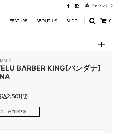
アカウント
FEATURE
ABOUT US
BLOG
0
SWEAT
CALEE ACCESSORY
WEIRDO JEWELRY
NDANA
NORTH NO NAME
ELU BARBER KING[バンダナ]
NA
niina
GENERAL ADMISSION
税込2,501円)
Mr.FATMAN
ズ・色 在庫状況
TACORIDE
NAVY