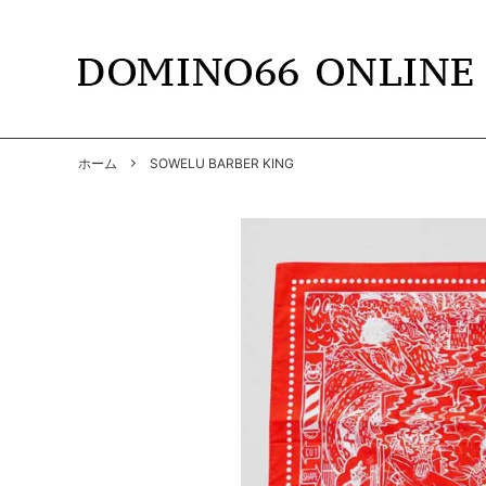
TOPS
DOMINO66
T-SHIR
RADIAL
ホーム
SOWELU BARBER KING
SHIRTS
GANGSTERVILLE
PANTS
GANGS
BY GLAD HAND
GLADH
SOFT MACHINE
CUTRA
DYE
HWZNB
MAD MOUSE COMIC
SURF S
SOWELU BARBER KING
ANACH
OTHER
SALE