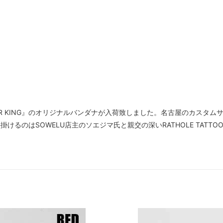
RBER KING』のオリジナルバンダナが入荷致しました。名古屋のカスタ
けるのはSOWELU店主のソエジマ氏と親交の深いRATHOLE TATT