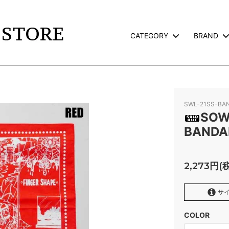
CATEGORY
BRAND
TS
L
JACKET
CALEE
TERVILLE×GALCIA
GOODS
WEIRDO
SWL-21SS-BA
AND PACK-T
GLAD HAND GOODS
SOW
BANDA
TE
SNOID
ROSS
RWCHE
2,273円(
KATE CAMP
FAFROCKY
サイ
RONORM
OLD CROW
COLOR