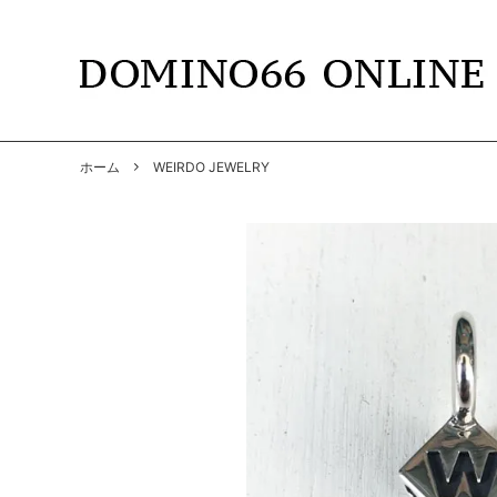
TOPS
DOMINO66
T-SHIR
RADIAL
ホーム
WEIRDO JEWELRY
SHIRTS
GANGSTERVILLE
PANTS
GANGS
BY GLAD HAND
GLADH
SOFT MACHINE
CUTRA
DYE
HWZNB
MAD MOUSE COMIC
SURF S
SOWELU BARBER KING
ANACH
OTHER
SALE