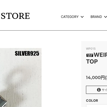
CATEGORY
BRAND
TS
L
JACKET
CALEE
TERVILLE×GALCIA
GOODS
WEIRDO
WP015
AND PACK-T
GLAD HAND GOODS
WEI
TOP
TE
SNOID
ROSS
RWCHE
14,000円
KATE CAMP
FAFROCKY
サイ
RONORM
OLD CROW
COLOR