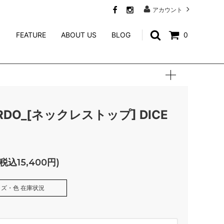
アカウント
FEATURE
ABOUT US
BLOG
0
SWEAT
CALEE ACCESSORY
WEIRDO JEWELRY
NORTH NO NAME
RDO_[ネックレストップ] DICE
niina
GENERAL ADMISSION
(税込15,400円)
Mr.FATMAN
ズ・色 在庫状況
TACORIDE
SILVER925