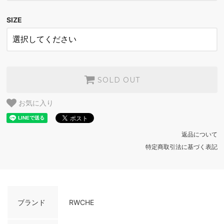
SAFETY ORANGE
SOLD OUT
SIZE
SAND
SOLD OUT
WHITE
SOLD OUT
SAFETY ORANGE
SOLD OUT
SOLD OUT
SAND
お気に入り
SOLD OUT
WHITE
返品について
SOLD OUT
特定商取引法に基づく表記
SAFETY ORANGE
SOLD OUT
SAND
SOLD OUT
ブランド
RWCHE