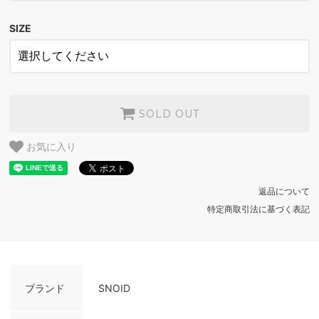
WHITE
SOLD OUT
SIZE
STONE BLUE
SOLD OUT
SAND
SOLD OUT
WHITE
SOLD OUT
SOLD OUT
STONE BLUE
お気に入り
SOLD OUT
SAND
返品について
SOLD OUT
特定商取引法に基づく表記
WHITE
SOLD OUT
STONE BLUE
SOLD OUT
ブランド
SNOID