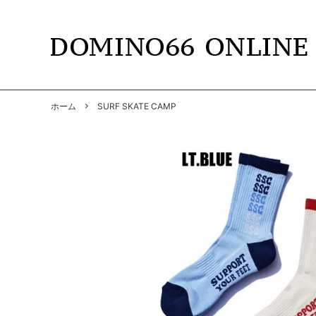
TOPS
DOMINO66
T-SHIR
RADIAL
ホーム
SURF SKATE CAMP
SHIRTS
GANGSTERVILLE
PANTS
GANGS
BY GLAD HAND
GLADH
SOFT MACHINE
CUTRA
DYE
HWZNB
MAD MOUSE COMIC
SURF S
SOWELU BARBER KING
ANACH
OTHER
SALE