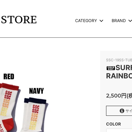
CATEGORY
BRAND
TS
L
JACKET
CALEE
TERVILLE×GALCIA
GOODS
WEIRDO
SSC-19SS-TU
AND PACK-T
GLAD HAND GOODS
SUR
RAINB
TE
SNOID
ROSS
RWCHE
2,500円(
KATE CAMP
FAFROCKY
サイ
RONORM
OLD CROW
COLOR