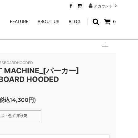
アカウント
FEATURE
ABOUT US
BLOG
0
SWEAT
CALEE ACCESSORY
WEIRDO JEWELRY
ESSBOARDHOODED
NORTH NO NAME
T MACHINE_[パーカー]
BOARD HOODED
niina
GENERAL ADMISSION
(税込14,300円)
Mr.FATMAN
ズ・色 在庫状況
TACORIDE
BLACK