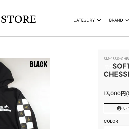
CATEGORY
BRAND
TS
L
JACKET
CALEE
TERVILLE×GALCIA
GOODS
WEIRDO
SM-18SS-CH
AND PACK-T
GLAD HAND GOODS
SOF
CHESS
TE
SNOID
ROSS
RWCHE
13,000円
KATE CAMP
FAFROCKY
サイ
RONORM
OLD CROW
COLOR