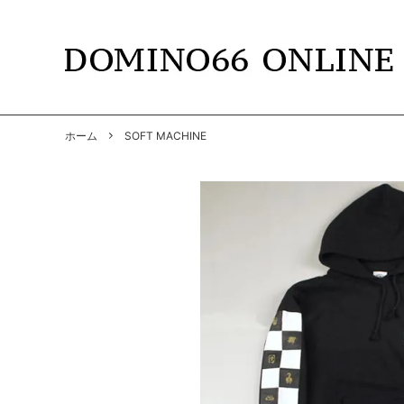
TOPS
DOMINO66
T-SHIR
RADIAL
ホーム
SOFT MACHINE
SHIRTS
GANGSTERVILLE
PANTS
GANGS
BY GLAD HAND
GLADH
SOFT MACHINE
CUTRA
DYE
HWZNB
MAD MOUSE COMIC
SURF S
SOWELU BARBER KING
ANACH
OTHER
SALE