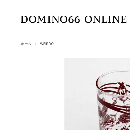
TOPS
DOMINO66
T-SHIR
RADIAL
ホーム
WEIRDO
SHIRTS
GANGSTERVILLE
PANTS
GANGS
BY GLAD HAND
GLADH
SOFT MACHINE
CUTRA
DYE
HWZNB
MAD MOUSE COMIC
SURF S
SOWELU BARBER KING
ANACH
OTHER
SALE