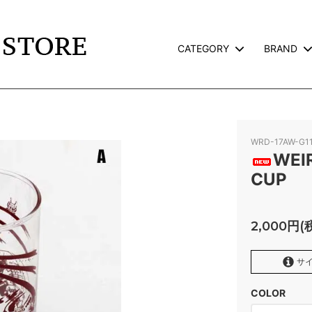
CATEGORY
BRAND
TS
L
JACKET
CALEE
TERVILLE×GALCIA
GOODS
WEIRDO
WRD-17AW-G1
AND PACK-T
GLAD HAND GOODS
WEI
CUP
TE
SNOID
ROSS
RWCHE
2,000円(
KATE CAMP
FAFROCKY
サイ
RONORM
OLD CROW
COLOR