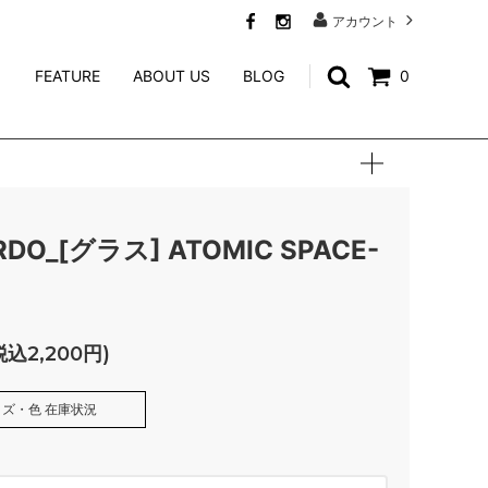
アカウント
FEATURE
ABOUT US
BLOG
0
SWEAT
CALEE ACCESSORY
WEIRDO JEWELRY
1
NORTH NO NAME
RDO_[グラス] ATOMIC SPACE-
niina
GENERAL ADMISSION
税込2,200円)
Mr.FATMAN
ズ・色 在庫状況
TACORIDE
A/RED