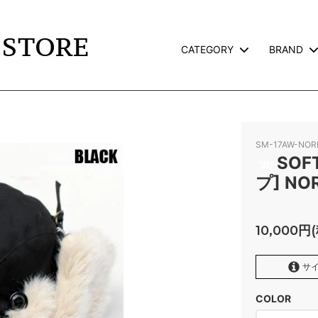
CATEGORY
BRAND
TS
L
JACKET
CALEE
TERVILLE×GALCIA
GOODS
WEIRDO
SM-17AW-NO
AND PACK-T
GLAD HAND GOODS
SOF
プ] NO
TE
SNOID
ROSS
RWCHE
10,000円
KATE CAMP
FAFROCKY
サイ
RONORM
OLD CROW
COLOR