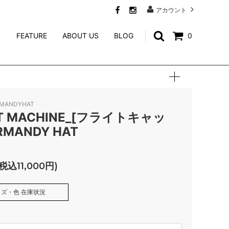
アカウント
FEATURE
ABOUT US
BLOG
0
SWEAT
CALEE ACCESSORY
WEIRDO JEWELRY
RMANDYHAT
NORTH NO NAME
T MACHINE_[フライトキャッ
RMANDY HAT
niina
GENERAL ADMISSION
(税込11,000円)
Mr.FATMAN
ズ・色 在庫状況
TACORIDE
BLACK