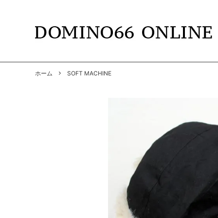
TOPS
DOMINO66
T-SHIR
RADIAL
ホーム
SOFT MACHINE
SHIRTS
GANGSTERVILLE
PANTS
GANGS
BY GLAD HAND
GLADH
SOFT MACHINE
CUTRA
DYE
HWZNB
MAD MOUSE COMIC
SURF S
SOWELU BARBER KING
ANACH
OTHER
SALE