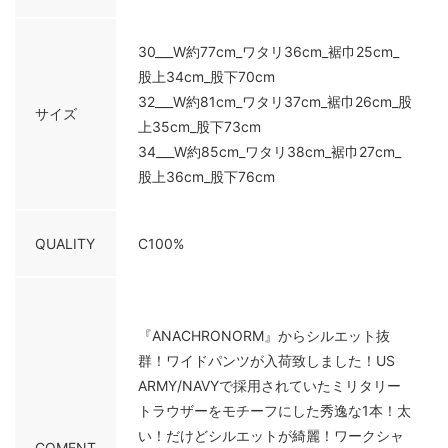
30___W約77cm_ワタリ36cm_裾巾25cm_
股上34cm_股下70cm
32___W約81cm_ワタリ37cm_裾巾26cm_股
サイズ
上35cm_股下73cm
34___W約85cm_ワタリ38cm_裾巾27cm_
股上36cm_股下76cm
QUALITY
C100%
『ANACHRONORM』からシルエット抜
群！ワイドパンツが入荷致しました！US
ARMY/NAVYで採用されていたミリタリー
トラウザーをモチーフにした秀逸な1本！太
い！だけどシルエットが綺麗！ワークシャ
COMENT