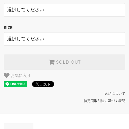
NATURAL×STRIPE
SOLD OUT
BLACK×STRIPE
SOLD OUT
SIZE
NATURAL×PRINT INDIGO
SOLD OUT
BLACK×PRINT INDIGO
SOLD OUT
SOLD OUT
お気に入り
返品について
特定商取引法に基づく表記