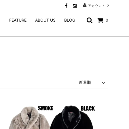
アカウント
FEATURE
ABOUT US
BLOG
0
SWEAT
CALEE ACCESSORY
WEIRDO JEWELRY
NORTH NO NAME
niina
GENERAL ADMISSION
Mr.FATMAN
TACORIDE