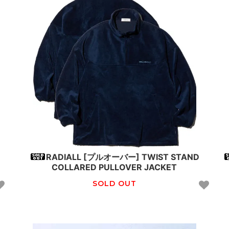
RADIALL [プルオーバー] TWIST STAND
COLLARED PULLOVER JACKET
SOLD OUT