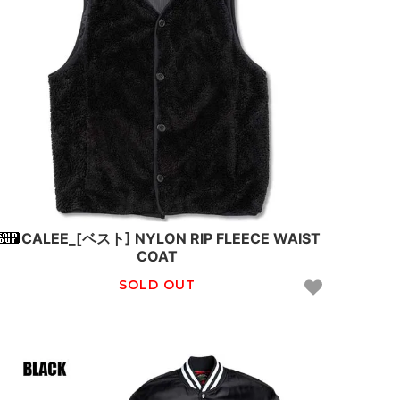
CALEE_[ベスト] NYLON RIP FLEECE WAIST
COAT
SOLD OUT