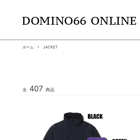
TOPS
DOMINO66
T-SHIR
RADIAL
ホーム
JACKET
SHIRTS
GANGSTERVILLE
PANTS
GANGS
BY GLAD HAND
GLADH
SOFT MACHINE
CUTRA
407
全
商品
DYE
HWZNB
MAD MOUSE COMIC
SURF S
SOWELU BARBER KING
ANACH
OTHER
SALE