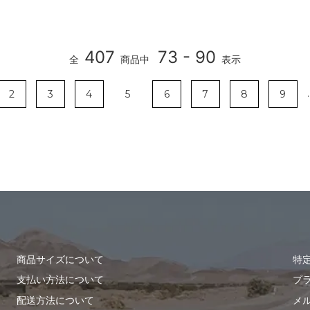
407
73 - 90
全
商品中
表示
.
2
3
4
5
6
7
8
9
商品サイズについて
特
支払い方法について
プ
配送方法について
メ