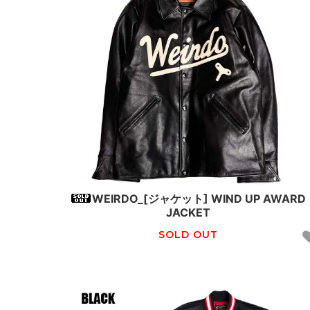
WEIRDO_[ジャケット] WIND UP AWARD
JACKET
SOLD OUT