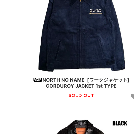
NORTH NO NAME_[ワークジャケット]
CORDUROY JACKET 1st TYPE
SOLD OUT