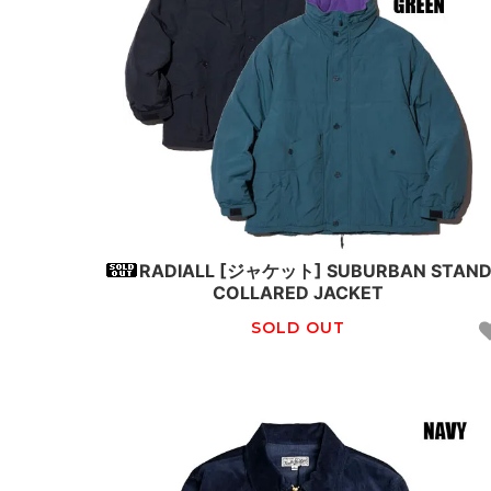
RADIALL [ジャケット] SUBURBAN STAN
COLLARED JACKET
SOLD OUT