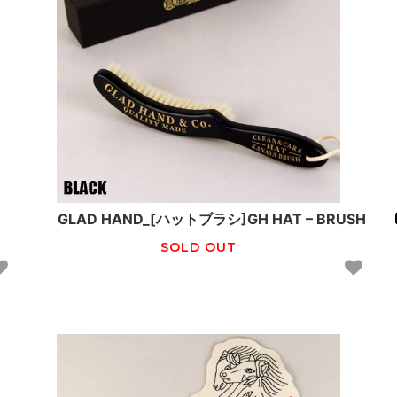
GLAD HAND_[ハットブラシ]GH HAT – BRUSH
SOLD OUT