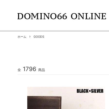
TOPS
DOMINO66
T-SHIR
RADIAL
ホーム
GOODS
SHIRTS
GANGSTERVILLE
PANTS
GANGS
BY GLAD HAND
GLADH
SOFT MACHINE
CUTRA
1796
全
商品
DYE
HWZNB
MAD MOUSE COMIC
SURF S
SOWELU BARBER KING
ANACH
OTHER
SALE