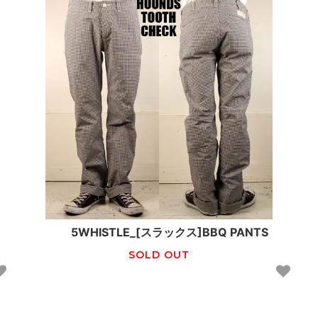
5WHISTLE_[スラックス]BBQ PANTS
SOLD OUT