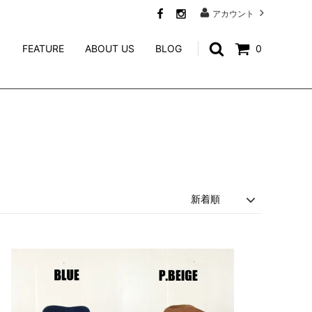
アカウント
FEATURE
ABOUT US
BLOG
0
SWEAT
CALEE ACCESSORY
WEIRDO JEWELRY
NORTH NO NAME
niina
GENERAL ADMISSION
Mr.FATMAN
TACORIDE