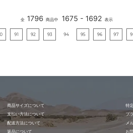
1796
1675 - 1692
全
商品中
表示
0
91
92
93
94
95
96
97
9
商品サイズについて
特
支払い方法について
プ
配送方法について
メ
返品について
お