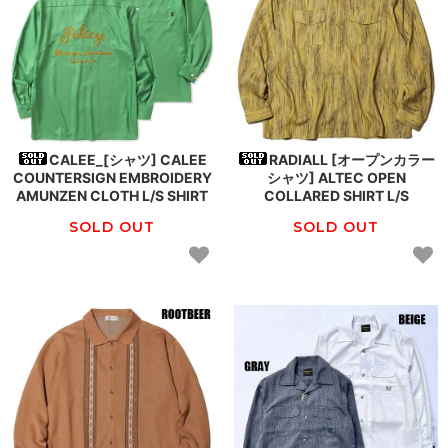
CALEE_[シャツ] CALEE
RADIALL [オープンカラー
COUNTERSIGN EMBROIDERY
シャツ] ALTEC OPEN
AMUNZEN CLOTH L/S SHIRT
COLLARED SHIRT L/S
SOLD OUT
SOLD OUT