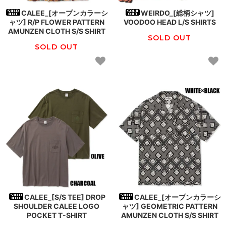
CALEE_[オープンカラーシ
WEIRDO_[総柄シャツ]
ャツ] R/P FLOWER PATTERN
VOODOO HEAD L/S SHIRTS
AMUNZEN CLOTH S/S SHIRT
SOLD OUT
SOLD OUT
CALEE_[S/S TEE] DROP
CALEE_[オープンカラーシ
SHOULDER CALEE LOGO
ャツ] GEOMETRIC PATTERN
POCKET T-SHIRT
AMUNZEN CLOTH S/S SHIRT