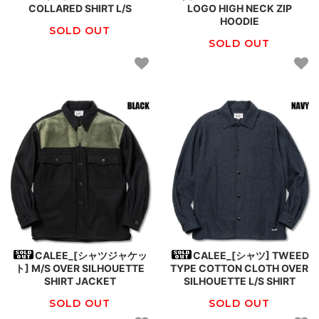
COLLARED SHIRT L/S
LOGO HIGH NECK ZIP
HOODIE
SOLD OUT
SOLD OUT
CALEE_[シャツジャケッ
CALEE_[シャツ] TWEED
ト] M/S OVER SILHOUETTE
TYPE COTTON CLOTH OVER
SHIRT JACKET
SILHOUETTE L/S SHIRT
SOLD OUT
SOLD OUT