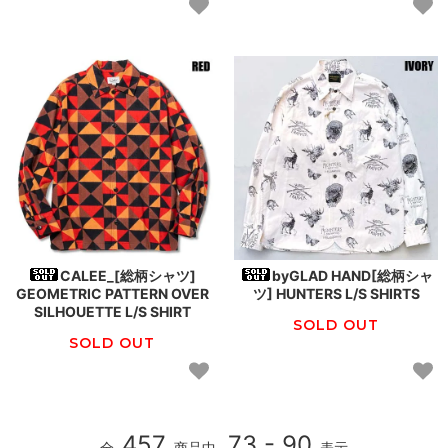
CALEE_[総柄シャツ]
byGLAD HAND[総柄シャ
GEOMETRIC PATTERN OVER
ツ] HUNTERS L/S SHIRTS
SILHOUETTE L/S SHIRT
SOLD OUT
SOLD OUT
457
73 - 90
全
商品中
表示