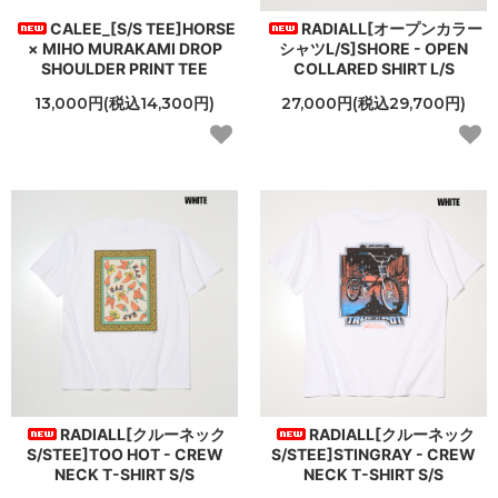
CALEE_[S/S TEE]HORSE
RADIALL[オープンカラー
× MIHO MURAKAMI DROP
シャツL/S]SHORE - OPEN
SHOULDER PRINT TEE
COLLARED SHIRT L/S
13,000円(税込14,300円)
27,000円(税込29,700円)
RADIALL[クルーネック
RADIALL[クルーネック
S/STEE]TOO HOT - CREW
S/STEE]STINGRAY - CREW
NECK T-SHIRT S/S
NECK T-SHIRT S/S