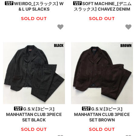
WEIRDO_[スラックス] W
SOFT MACHINE_[デニム
& L UP SLACKS
スラックス] CHAVEZ DENIM
SOLD OUT
SOLD OUT
G.S.V.[3ピース]
G.S.V.[3ピース]
MANHATTAN CLUB 3PIECE
MANHATTAN CLUB 3PIECE
SET BLACK
SET BROWN
SOLD OUT
SOLD OUT