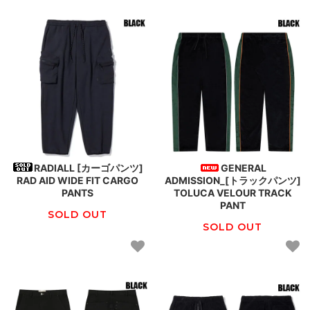
RADIALL [カーゴパンツ]
GENERAL
RAD AID WIDE FIT CARGO
ADMISSION_[トラックパンツ]
PANTS
TOLUCA VELOUR TRACK
PANT
SOLD OUT
SOLD OUT