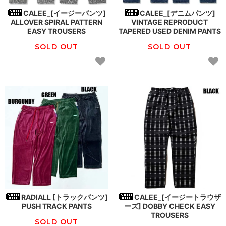
CALEE_[イージーパンツ]
CALEE_[デニムパンツ]
ALLOVER SPIRAL PATTERN
VINTAGE REPRODUCT
EASY TROUSERS
TAPERED USED DENIM PANTS
SOLD OUT
SOLD OUT
RADIALL [トラックパンツ]
CALEE_[イージートラウザ
PUSH TRACK PANTS
ーズ] DOBBY CHECK EASY
TROUSERS
SOLD OUT