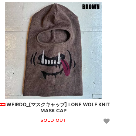
WEIRDO_[マスクキャップ] LONE WOLF KNIT
MASK CAP
SOLD OUT