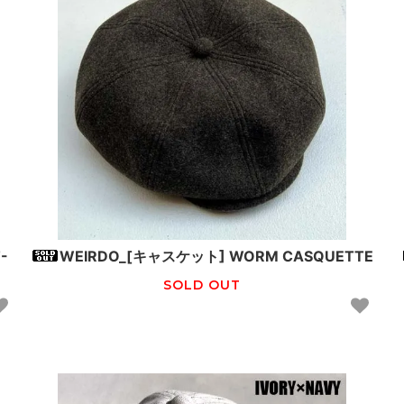
-
WEIRDO_[キャスケット] WORM CASQUETTE
SOLD OUT