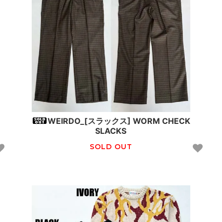
WEIRDO_[スラックス] WORM CHECK
SLACKS
SOLD OUT