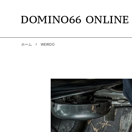
TOPS
DOMINO66
T-SHIR
RADIAL
ホーム
WEIRDO
SHIRTS
GANGSTERVILLE
PANTS
GANGS
BY GLAD HAND
GLADH
SOFT MACHINE
CUTRA
DYE
HWZNB
MAD MOUSE COMIC
SURF S
SOWELU BARBER KING
ANACH
OTHER
SALE