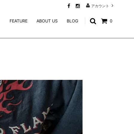
アカウント
FEATURE
ABOUT US
BLOG
0
SWEAT
CALEE ACCESSORY
WEIRDO JEWELRY
NORTH NO NAME
niina
GENERAL ADMISSION
Mr.FATMAN
TACORIDE