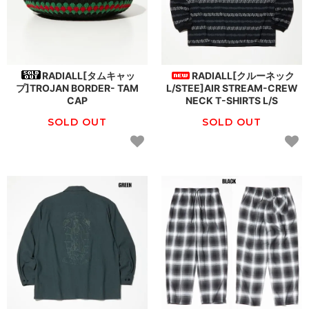
RADIALL[タムキャッ
RADIALL[クルーネック
プ]TROJAN BORDER- TAM
L/STEE]AIR STREAM-CREW
CAP
NECK T-SHIRTS L/S
SOLD OUT
SOLD OUT