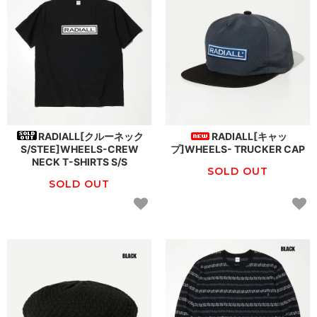
RADIALL[クルーネック
RADIALL[キャッ
S/STEE]WHEELS-CREW
プ]WHEELS- TRUCKER CAP
NECK T-SHIRTS S/S
SOLD OUT
SOLD OUT