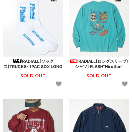
RADIALL[ソック
RADIALL[ロングスリーブT
ス]TRUCKS- 1PAC SOX LONG
シャツ] FLASH"Hirotton"
SOLD OUT
SOLD OUT