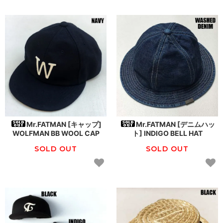
Mr.FATMAN [キャップ]
Mr.FATMAN [デニムハッ
WOLFMAN BB WOOL CAP
ト] INDIGO BELL HAT
SOLD OUT
SOLD OUT