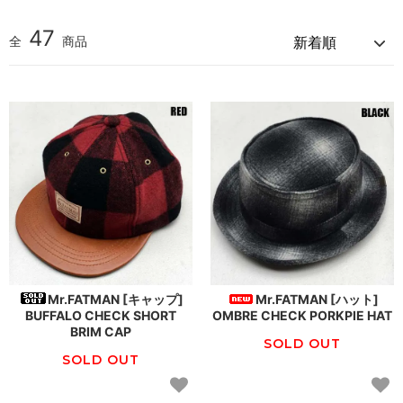
47
全
商品
Mr.FATMAN [キャップ]
Mr.FATMAN [ハット]
BUFFALO CHECK SHORT
OMBRE CHECK PORKPIE HAT
BRIM CAP
SOLD OUT
SOLD OUT