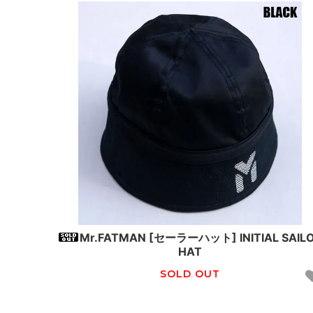
Mr.FATMAN [セーラーハット] INITIAL SAIL
HAT
SOLD OUT