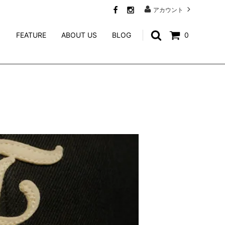
アカウント
FEATURE
ABOUT US
BLOG
0
SWEAT
CALEE ACCESSORY
WEIRDO JEWELRY
NORTH NO NAME
niina
GENERAL ADMISSION
Mr.FATMAN
TACORIDE