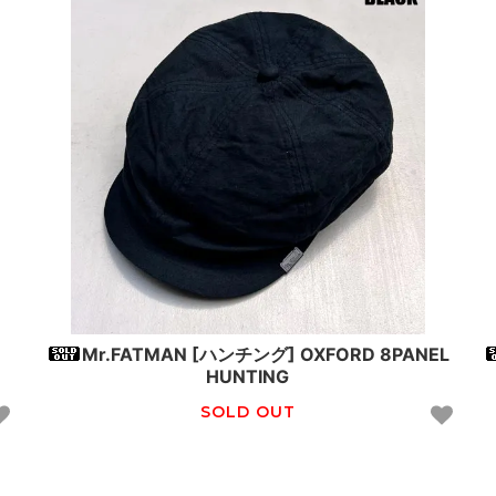
Mr.FATMAN [ハンチング] OXFORD 8PANEL
HUNTING
SOLD OUT