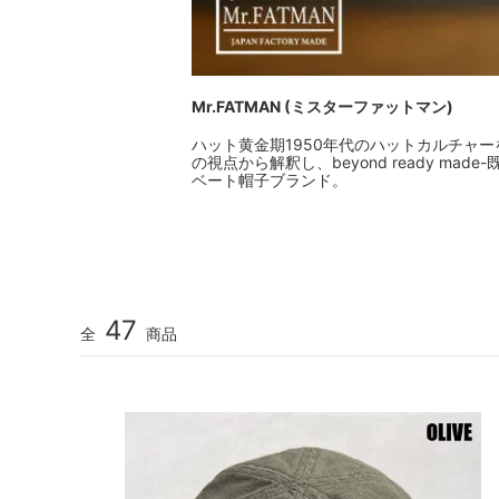
Mr.FATMAN (ミスターファットマン)
ハット黄金期1950年代のハットカルチャ
の視点から解釈し、beyond ready m
ベート帽子ブランド。
47
全
商品