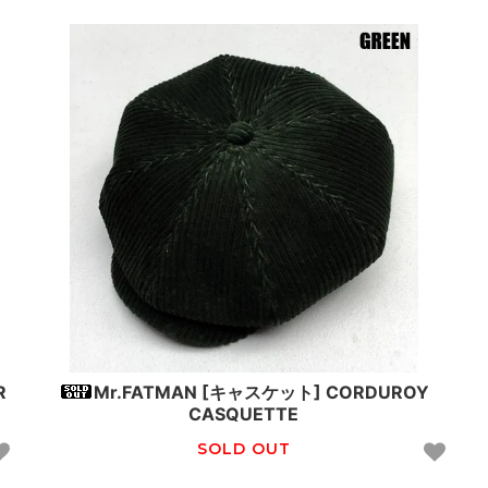
R
Mr.FATMAN [キャスケット] CORDUROY
CASQUETTE
SOLD OUT