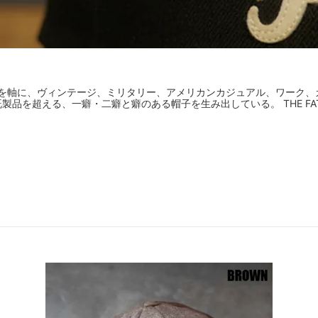
ーを軸に、ヴィンテージ、ミリタリー、アメリカンカジュアル、ワーク、
ade-既製品を超える、一癖・二癖と癖のある帽子を生み出している。 THE F