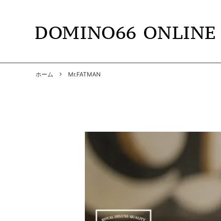
TOPS
DOMINO66
T-SHIR
RADIAL
ホーム
Mr.FATMAN
SHIRTS
GANGSTERVILLE
PANTS
GANGS
BY GLAD HAND
GLADH
SOFT MACHINE
CUTRA
DYE
HWZNB
MAD MOUSE COMIC
SURF S
SOWELU BARBER KING
ANACH
OTHER
SALE