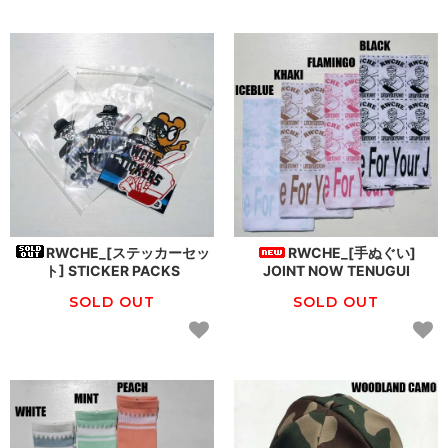
RWCHE_[ステッカーセッ
RWCHE_[手ぬぐい]
ト] STICKER PACKS
JOINT NOW TENUGUI
SOLD OUT
SOLD OUT