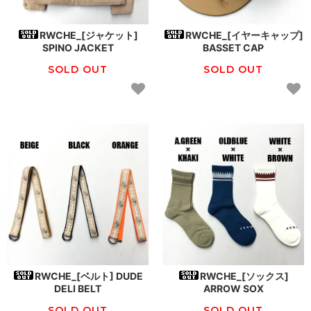
RWCHE_[ジャケット]
RWCHE_[イヤーキャップ]
SPINO JACKET
BASSET CAP
SOLD OUT
SOLD OUT
RWCHE_[ベルト] DUDE
RWCHE_[ソックス]
DELI BELT
ARROW SOX
SOLD OUT
SOLD OUT