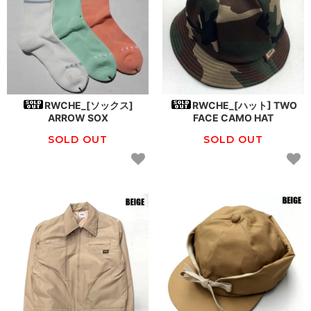
RWCHE_[ソックス]
RWCHE_[ハット] TWO
ARROW SOX
FACE CAMO HAT
SOLD OUT
SOLD OUT