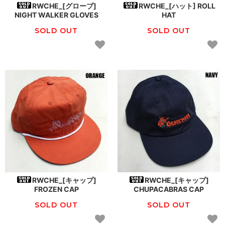
RWCHE_[グローブ]
RWCHE_[ハット] ROLL
NIGHT WALKER GLOVES
HAT
SOLD OUT
SOLD OUT
RWCHE_[キャップ]
RWCHE_[キャップ]
FROZEN CAP
CHUPACABRAS CAP
SOLD OUT
SOLD OUT