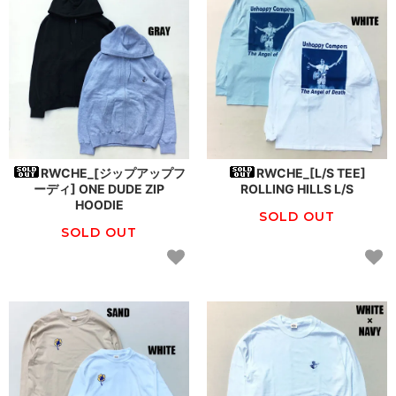
RWCHE_[ジップアップフ
RWCHE_[L/S TEE]
ーディ] ONE DUDE ZIP
ROLLING HILLS L/S
HOODIE
SOLD OUT
SOLD OUT