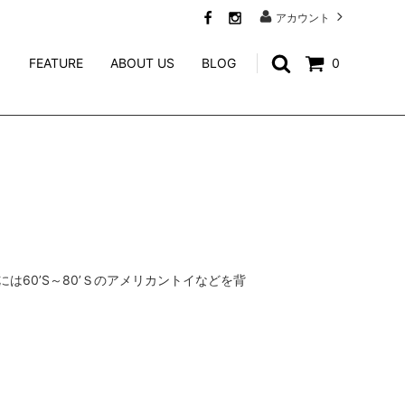
アカウント
FEATURE
ABOUT US
BLOG
0
SWEAT
CALEE ACCESSORY
WEIRDO JEWELRY
NORTH NO NAME
niina
GENERAL ADMISSION
は60’S～80’Ｓのアメリカントイなどを背
Mr.FATMAN
TACORIDE