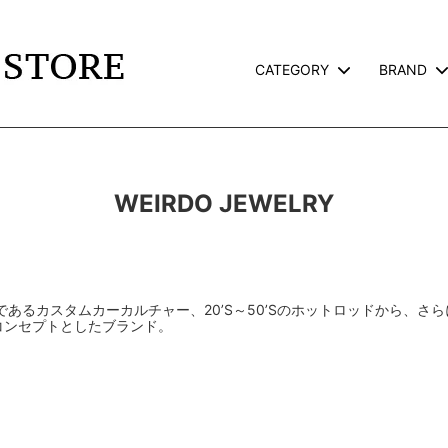
CATEGORY
BRAND
TS
L
JACKET
CALEE
TERVILLE×GALCIA
GOODS
WEIRDO
WEIRDO JEWELRY
AND PACK-T
GLAD HAND GOODS
TE
SNOID
ROSS
RWCHE
あるカスタムカーカルチャー、20’S～50’Sのホットロッドから、さらに
コンセプトとしたブランド。
KATE CAMP
FAFROCKY
RONORM
OLD CROW