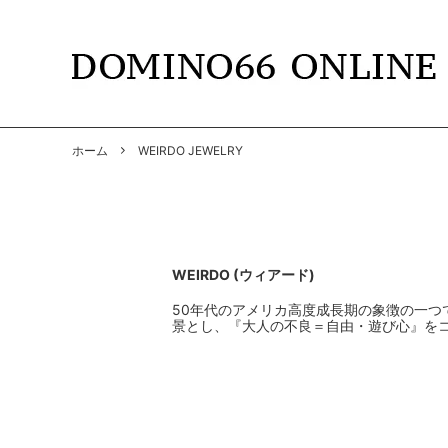
TOPS
DOMINO66
T-SHIR
RADIAL
ホーム
WEIRDO JEWELRY
SHIRTS
GANGSTERVILLE
PANTS
GANGS
BY GLAD HAND
GLADH
SOFT MACHINE
CUTRA
WEIRDO (ウィアード)
DYE
HWZNB
50年代のアメリカ高度成長期の象徴の一つで
景とし、『大人の不良＝自由・遊び心』を
MAD MOUSE COMIC
SURF S
SOWELU BARBER KING
ANACH
OTHER
SALE