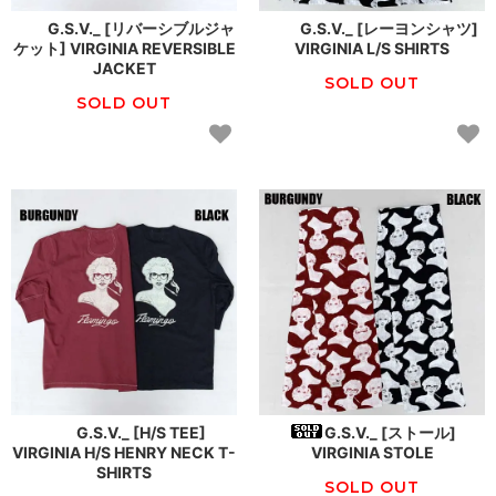
G.S.V._ [リバーシブルジャ
G.S.V._ [レーヨンシャツ]
ケット] VIRGINIA REVERSIBLE
VIRGINIA L/S SHIRTS
JACKET
SOLD OUT
SOLD OUT
G.S.V._ [H/S TEE]
G.S.V._ [ストール]
VIRGINIA H/S HENRY NECK T-
VIRGINIA STOLE
SHIRTS
SOLD OUT