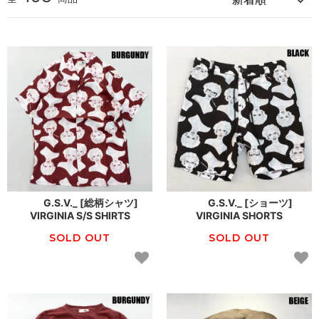
G.S.V._ [総柄シャツ]
G.S.V._ [ショーツ]
VIRGINIA S/S SHIRTS
VIRGINIA SHORTS
SOLD OUT
SOLD OUT