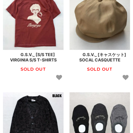
G.S.V._ [S/S TEE]
G.S.V._ [キャスケット]
VIRGINIA S/S T-SHIRTS
SOCAL CASQUETTE
SOLD OUT
SOLD OUT