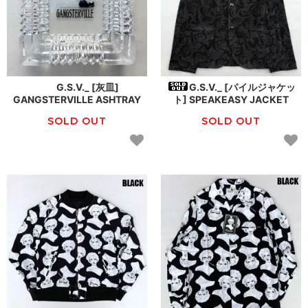
G.S.V._ [灰皿]
G.S.V._ [パイルジャケッ
GANGSTERVILLE ASHTRAY
ト] SPEAKEASY JACKET
SOLD OUT
SOLD OUT