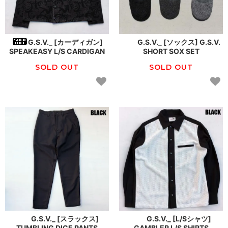
G.S.V._ [カーディガン]
G.S.V._ [ソックス] G.S.V.
SPEAKEASY L/S CARDIGAN
SHORT SOX SET
SOLD OUT
SOLD OUT
G.S.V._ [スラックス]
G.S.V._ [L/Sシャツ]
TUMBLING DICE PANTS
GAMBLER L/S SHIRTS