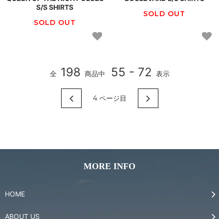
S/S SHIRTS
SOLD OUT
SOLD OUT
198
55 - 72
全
商品中
表示
4
ページ目
MORE INFO
HOME
ABOUT US