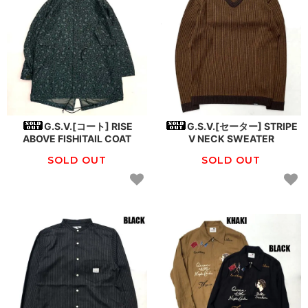
G.S.V.[コート] RISE
G.S.V.[セーター] STRIPE
ABOVE FISHITAIL COAT
V NECK SWEATER
SOLD OUT
SOLD OUT