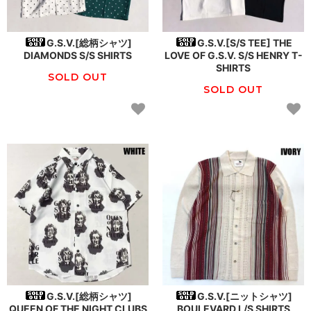
G.S.V.[総柄シャツ]
G.S.V.[S/S TEE] THE
DIAMONDS S/S SHIRTS
LOVE OF G.S.V. S/S HENRY T-
SHIRTS
SOLD OUT
SOLD OUT
G.S.V.[総柄シャツ]
G.S.V.[ニットシャツ]
QUEEN OF THE NIGHT CLUBS
BOULEVARD L/S SHIRTS