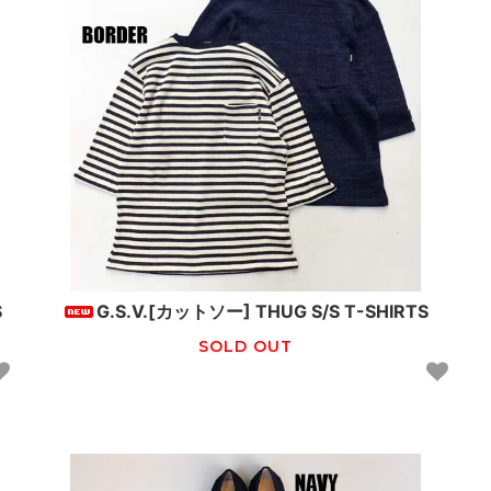
S
G.S.V.[カットソー] THUG S/S T-SHIRTS
SOLD OUT