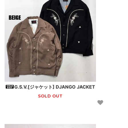
G.S.V.[ジャケット] DJANGO JACKET
SOLD OUT