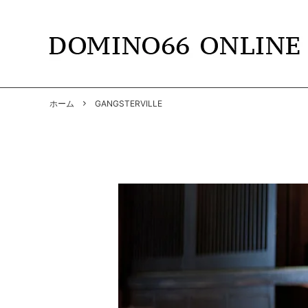
TOPS
DOMINO66
T-SHIR
RADIAL
ホーム
GANGSTERVILLE
SHIRTS
GANGSTERVILLE
PANTS
GANGS
BY GLAD HAND
GLADH
SOFT MACHINE
CUTRA
DYE
HWZNB
MAD MOUSE COMIC
SURF S
SOWELU BARBER KING
ANACH
OTHER
SALE