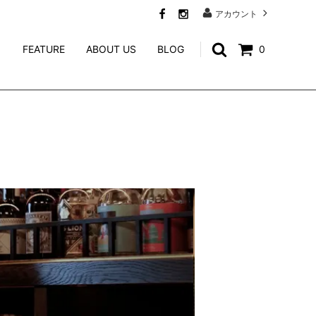
アカウント
FEATURE
ABOUT US
BLOG
0
SWEAT
CALEE ACCESSORY
WEIRDO JEWELRY
NORTH NO NAME
niina
GENERAL ADMISSION
Mr.FATMAN
TACORIDE