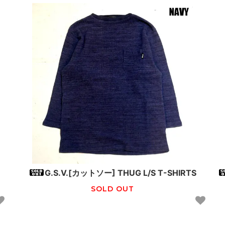
G.S.V.[カットソー] THUG L/S T-SHIRTS
SOLD OUT