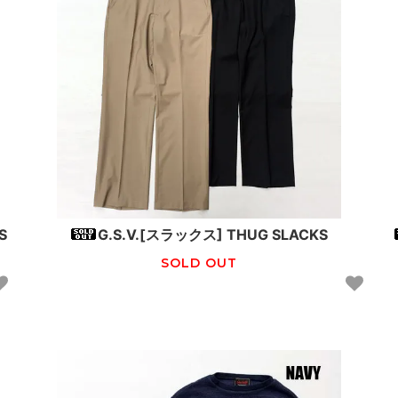
S
G.S.V.[スラックス] THUG SLACKS
SOLD OUT