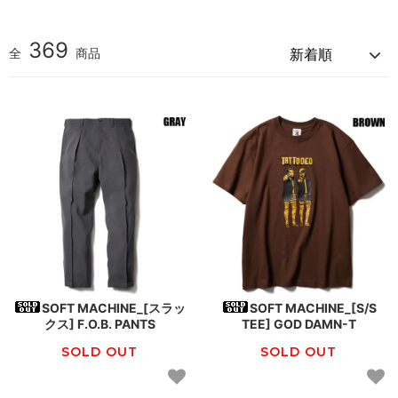
369
全
商品
SOFT MACHINE_[スラッ
SOFT MACHINE_[S/S
クス] F.O.B. PANTS
TEE] GOD DAMN-T
SOLD OUT
SOLD OUT